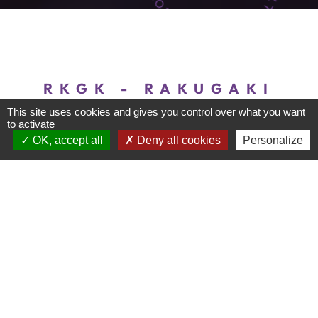
RKGK - RAKUGAKI
This site uses cookies and gives you control over what you want
to activate
OK, accept all
Deny all cookies
Personalize
Découvrez la dernière collaboration de Stim
Studio avec Eddy (Agence) sur le jeu vidéo
éclatant, Rakugaki - RKGK. Ce projet était un défi
passionnant qui nous a demandé de combiner la
direction artistique de façon harmonieuse entre
les aspects 2D et 3D, en s'assurant qu'elle